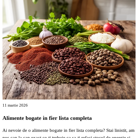
11 martie 2026
Alimente bogate in fier lista completa
Ai nevoie de o alimente bogate in fier lista completa? Stai linistit, am
pus cap la cap exact ce-ti trebuie ca sa-ti refaci stocul de energie si