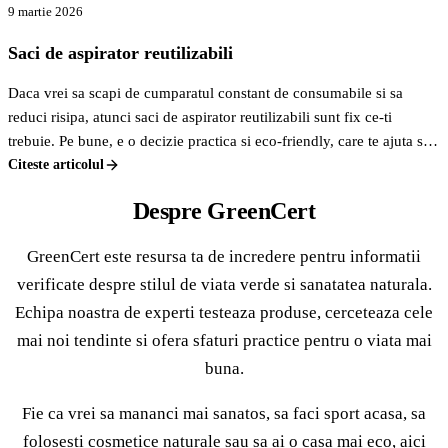
9 martie 2026
Saci de aspirator reutilizabili
Daca vrei sa scapi de cumparatul constant de consumabile si sa
reduci risipa, atunci saci de aspirator reutilizabili sunt fix ce-ti
trebuie. Pe bune, e o decizie practica si eco-friendly, care te ajuta sa
economisesti bani pe termen lung si sa contribui la un mediu mai
Citeste articolul
curat. Nu mai arunci saci plini de praf la fiecare luna, ci golesti,
Despre GreenCert
speli, si gata, sunt ca noi.
GreenCert este resursa ta de incredere pentru informatii
verificate despre stilul de viata verde si sanatatea naturala.
Echipa noastra de experti testeaza produse, cerceteaza cele
mai noi tendinte si ofera sfaturi practice pentru o viata mai
buna.
Fie ca vrei sa mananci mai sanatos, sa faci sport acasa, sa
folosesti cosmetice naturale sau sa ai o casa mai eco, aici