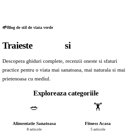
GreenCert
🌱
Blog de stil de viata verde
Traieste
sanatos
si
natural
Descopera ghiduri complete, recenzii oneste si sfaturi
practice pentru o viata mai sanatoasa, mai naturala si mai
prietenoasa cu mediul.
Exploreaza categoriile
🥗
🏋️
Alimentatie Sanatoasa
Fitness Acasa
8 articole
5 articole