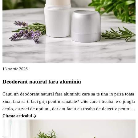
13 martie 2026
Deodorant natural fara aluminiu
Cauti un deodorant natural fara aluminiu care sa te tina in priza toata
ziua, fara sa-ti faci griji pentru sanatate? Uite care-i treaba: e o jungla
acolo, cu zeci de optiuni, dar am facut eu treaba de detectiv pentru
tine si am gasit cateva variante pe bune care merita atentia ta. Nu e
Citeste articolul
F
doar despre a evita chimicalele, ci si despre a gasi ceva eficient.