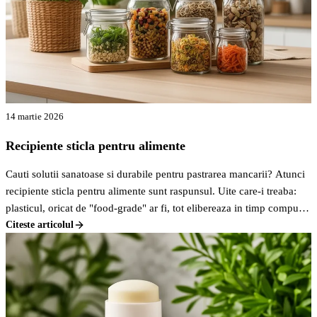
14 martie 2026
Recipiente sticla pentru alimente
Cauti solutii sanatoase si durabile pentru pastrarea mancarii? Atunci
recipiente sticla pentru alimente sunt raspunsul. Uite care-i treaba:
plasticul, oricat de "food-grade" ar fi, tot elibereaza in timp compusi
chimici in mancare, mai ales daca e incalzit sau daca alimentele sunt
Citeste articolul
acide. Pe bune, cine vrea asta?