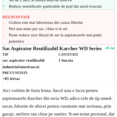
Set de 2 saci, ai mereu unul de rezerva
Reduce semnificativ particulele de praf din aerul evacuat
DEZAVANTAJE
Golirea este mai laborioasa din cauza filtrului
Pret mai mare per sac, chiar si in set
Poate reduce usor fluxul de aer la aspiratoarele mai putin
puternice
Sac Aspirator Reutilizabil Karcher WD Series
~85 lei
TIP
CANTITATE
sac aspirator reutilizabil
1 bucata
industrial/umed-uscat
PRET/UNITATE
~85 lei/sac
Aici vorbim de forta bruta. Sacul asta e facut pentru
aspiratoarele Karcher din seria WD, adica cele de tip umed-
uscat, folosite de obicei pentru curatenie mai serioasa, prin
garaje, ateliere sau chiar pe santier. N-am testat personal, dar