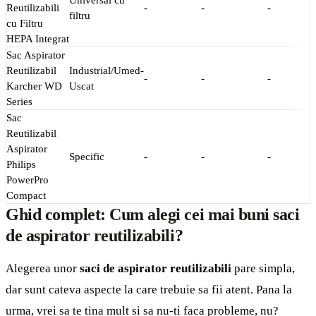
Universal cu
Reutilizabili
-
-
-
filtru
cu Filtru
HEPA Integrat
Sac Aspirator
Reutilizabil
Industrial/Umed-
-
-
-
Karcher WD
Uscat
Series
Sac
Reutilizabil
Aspirator
Specific
-
-
-
Philips
PowerPro
Compact
Ghid complet: Cum alegi cei mai buni saci
de aspirator reutilizabili?
Alegerea unor
saci de aspirator reutilizabili
pare simpla,
dar sunt cateva aspecte la care trebuie sa fii atent. Pana la
urma, vrei sa te tina mult si sa nu-ti faca probleme, nu?