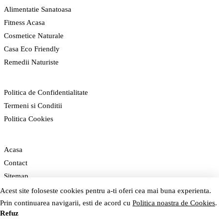
Alimentatie Sanatoasa
Fitness Acasa
Cosmetice Naturale
Casa Eco Friendly
Remedii Naturiste
LEGAL
Politica de Confidentialitate
Termeni si Conditii
Politica Cookies
NAVIGARE
Acasa
Contact
Sitemap
ofertatelefoane.ro
Acest site foloseste cookies pentru a-ti oferi cea mai buna experienta.
Prin continuarea navigarii, esti de acord cu
Politica noastra de Cookies
.
© 2026 GreenCert. Toate drepturile rezervate.
Refuz
Accept