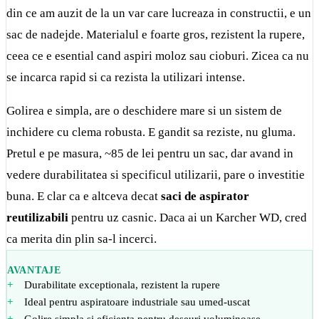
din ce am auzit de la un var care lucreaza in constructii, e un
sac de nadejde. Materialul e foarte gros, rezistent la rupere,
ceea ce e esential cand aspiri moloz sau cioburi. Zicea ca nu
se incarca rapid si ca rezista la utilizari intense.
Golirea e simpla, are o deschidere mare si un sistem de
inchidere cu clema robusta. E gandit sa reziste, nu gluma.
Pretul e pe masura, ~85 de lei pentru un sac, dar avand in
vedere durabilitatea si specificul utilizarii, pare o investitie
buna. E clar ca e altceva decat
saci de aspirator
reutilizabili
pentru uz casnic. Daca ai un Karcher WD, cred
ca merita din plin sa-l incerci.
AVANTAJE
Durabilitate exceptionala, rezistent la rupere
Ideal pentru aspiratoare industriale sau umed-uscat
Golire simpla si eficienta pentru deseuri voluminoase