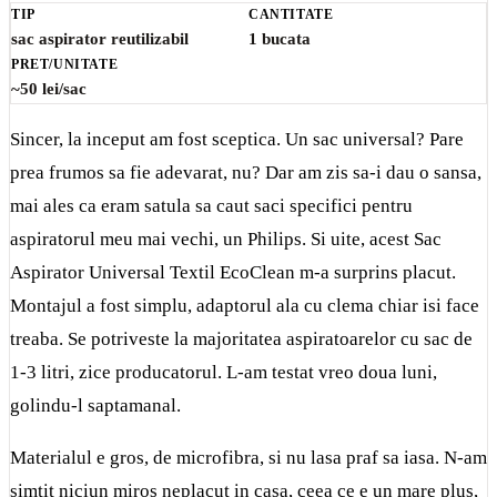
TIP
CANTITATE
sac aspirator reutilizabil
1 bucata
PRET/UNITATE
~50 lei/sac
Sincer, la inceput am fost sceptica. Un sac universal? Pare
prea frumos sa fie adevarat, nu? Dar am zis sa-i dau o sansa,
mai ales ca eram satula sa caut saci specifici pentru
aspiratorul meu mai vechi, un Philips. Si uite, acest Sac
Aspirator Universal Textil EcoClean m-a surprins placut.
Montajul a fost simplu, adaptorul ala cu clema chiar isi face
treaba. Se potriveste la majoritatea aspiratoarelor cu sac de
1-3 litri, zice producatorul. L-am testat vreo doua luni,
golindu-l saptamanal.
Materialul e gros, de microfibra, si nu lasa praf sa iasa. N-am
simtit niciun miros neplacut in casa, ceea ce e un mare plus,