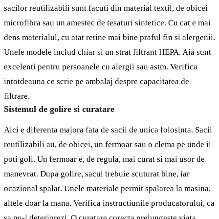
sacilor reutilizabili sunt facuti din material textil, de obicei
microfibra sau un amestec de tesaturi sintetice. Cu cat e mai
dens materialul, cu atat retine mai bine praful fin si alergenii.
Unele modele includ chiar si un strat filtrant HEPA. Aia sunt
excelenti pentru persoanele cu alergii sau astm. Verifica
intotdeauna ce scrie pe ambalaj despre capacitatea de
filtrare.
Sistemul de golire si curatare
Aici e diferenta majora fata de sacii de unica folosinta. Sacii
reutilizabili au, de obicei, un fermoar sau o clema pe unde ii
poti goli. Un fermoar e, de regula, mai curat si mai usor de
manevrat. Dupa golire, sacul trebuie scuturat bine, iar
ocazional spalat. Unele materiale permit spalarea la masina,
altele doar la mana. Verifica instructiunile producatorului, ca
sa nu-l deteriorezi. O curatare corecta prelungeste viata