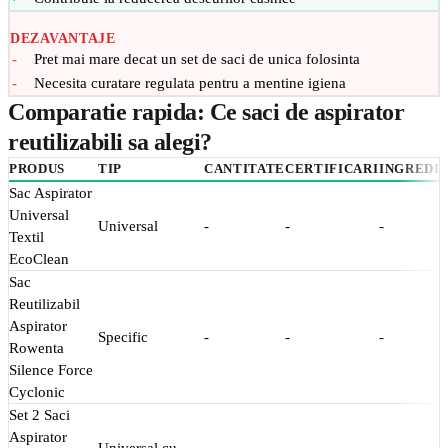
DEZAVANTAJE
Pret mai mare decat un set de saci de unica folosinta
Necesita curatare regulata pentru a mentine igiena
Comparatie rapida: Ce saci de aspirator
reutilizabili sa alegi?
PRODUS
TIP
CANTITATE
CERTIFICARI
INGREDI
Sac Aspirator
Universal
Universal
-
-
-
Textil
EcoClean
Sac
Reutilizabil
Aspirator
Specific
-
-
-
Rowenta
Silence Force
Cyclonic
Set 2 Saci
Aspirator