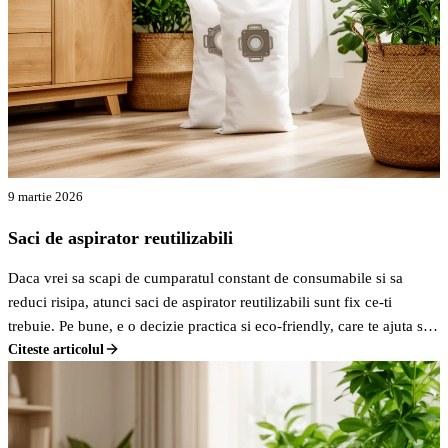
9 martie 2026
Saci de aspirator reutilizabili
Daca vrei sa scapi de cumparatul constant de consumabile si sa
reduci risipa, atunci saci de aspirator reutilizabili sunt fix ce-ti
trebuie. Pe bune, e o decizie practica si eco-friendly, care te ajuta sa
economisesti bani pe termen lung si sa contribui la un mediu mai
Citeste articolul
curat. Nu mai arunci saci plini de praf la fiecare luna, ci golesti,
speli, si gata, sunt ca noi.