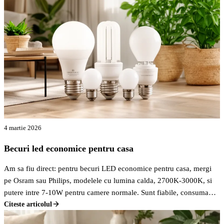
4 martie 2026
Becuri led economice pentru casa
Am sa fiu direct: pentru becuri LED economice pentru casa, mergi
pe Osram sau Philips, modelele cu lumina calda, 2700K-3000K, si
putere intre 7-10W pentru camere normale. Sunt fiabile, consuma
putin si te tin ani buni fara batai de cap, reducand semnificativ
Citeste articolul
factura la electricitate.