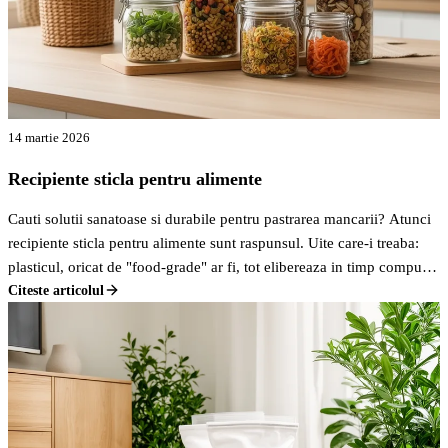
14 martie 2026
Recipiente sticla pentru alimente
Cauti solutii sanatoase si durabile pentru pastrarea mancarii? Atunci
recipiente sticla pentru alimente sunt raspunsul. Uite care-i treaba:
plasticul, oricat de "food-grade" ar fi, tot elibereaza in timp compusi
chimici in mancare, mai ales daca e incalzit sau daca alimentele sunt
Citeste articolul
acide. Pe bune, cine vrea asta?