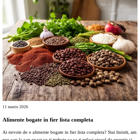
11 martie 2026
Alimente bogate in fier lista completa
Ai nevoie de o alimente bogate in fier lista completa? Stai linistit, am
pus cap la cap exact ce-ti trebuie ca sa-ti refaci stocul de energie si