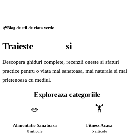
GreenCert
🌱
Blog de stil de viata verde
Traieste
sanatos
si
natural
Descopera ghiduri complete, recenzii oneste si sfaturi
practice pentru o viata mai sanatoasa, mai naturala si mai
prietenoasa cu mediul.
Exploreaza categoriile
🥗
🏋️
Alimentatie Sanatoasa
Fitness Acasa
8 articole
5 articole