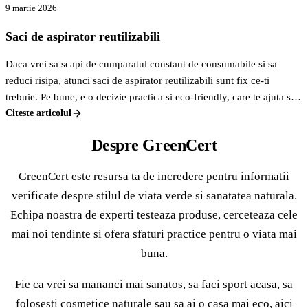
9 martie 2026
Saci de aspirator reutilizabili
Daca vrei sa scapi de cumparatul constant de consumabile si sa
reduci risipa, atunci saci de aspirator reutilizabili sunt fix ce-ti
trebuie. Pe bune, e o decizie practica si eco-friendly, care te ajuta sa
economisesti bani pe termen lung si sa contribui la un mediu mai
Citeste articolul
curat. Nu mai arunci saci plini de praf la fiecare luna, ci golesti,
Despre GreenCert
speli, si gata, sunt ca noi.
GreenCert este resursa ta de incredere pentru informatii
verificate despre stilul de viata verde si sanatatea naturala.
Echipa noastra de experti testeaza produse, cerceteaza cele
mai noi tendinte si ofera sfaturi practice pentru o viata mai
buna.
Fie ca vrei sa mananci mai sanatos, sa faci sport acasa, sa
folosesti cosmetice naturale sau sa ai o casa mai eco, aici