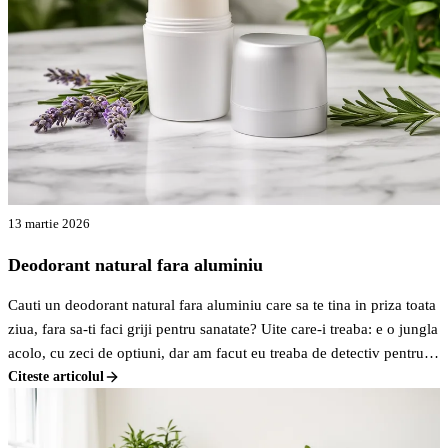
13 martie 2026
Deodorant natural fara aluminiu
Cauti un deodorant natural fara aluminiu care sa te tina in priza toata
ziua, fara sa-ti faci griji pentru sanatate? Uite care-i treaba: e o jungla
acolo, cu zeci de optiuni, dar am facut eu treaba de detectiv pentru
tine si am gasit cateva variante pe bune care merita atentia ta. Nu e
Citeste articolul
F
doar despre a evita chimicalele, ci si despre a gasi ceva eficient.