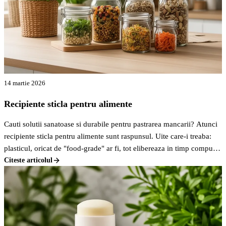
14 martie 2026
Recipiente sticla pentru alimente
Cauti solutii sanatoase si durabile pentru pastrarea mancarii? Atunci
recipiente sticla pentru alimente sunt raspunsul. Uite care-i treaba:
plasticul, oricat de "food-grade" ar fi, tot elibereaza in timp compusi
chimici in mancare, mai ales daca e incalzit sau daca alimentele sunt
Citeste articolul
acide. Pe bune, cine vrea asta?