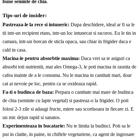
bune seminte de chia
.
Tips-uri de insider:
Pastreaza-le la rece si intuneric:
Dupa deschidere, ideal ar fi sa le
tii intr-un recipient etans, intr-un loc intunecat si racoros. Eu le tin in
camara, intr-un borcan de sticla opaca, sau chiar in frigider daca e
cald in casa.
Macina-le pentru absorbtie maxima:
Daca vrei sa te asiguri ca
absorbi toti nutrientii, mai ales Omega-3, le poti macina in rasnita de
cafea inainte de a le consuma. Nu le macina in cantitati mari, doar
cat ai nevoie pe loc, pentru ca se oxideaza rapid.
Fa-ti o budinca de baza:
Prepara o cantitate mai mare de budinca
de chia (seminte cu
lapte vegetal
) si pastreaz-o la frigider. O poti
folosi 2-3 zile si adaugi fructe, miere sau scortisoara in fiecare zi. E
un mic dejun rapid si sanatos.
Experimenteaza in bucatarie:
Nu te limita la budinci. Poti sa le
pui in clatite, in paine, in chiftele vegetariene, ca agent de ingrosare