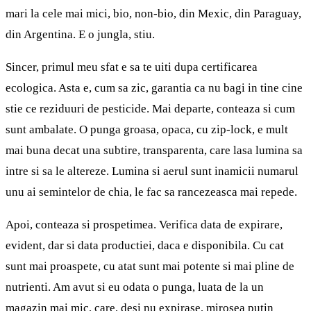
mari la cele mai mici, bio, non-bio, din Mexic, din Paraguay,
din Argentina. E o jungla, stiu.
Sincer, primul meu sfat e sa te uiti dupa certificarea
ecologica. Asta e, cum sa zic, garantia ca nu bagi in tine cine
stie ce reziduuri de pesticide. Mai departe, conteaza si cum
sunt ambalate. O punga groasa, opaca, cu zip-lock, e mult
mai buna decat una subtire, transparenta, care lasa lumina sa
intre si sa le altereze. Lumina si aerul sunt inamicii numarul
unu ai semintelor de chia, le fac sa rancezeasca mai repede.
Apoi, conteaza si prospetimea. Verifica data de expirare,
evident, dar si data productiei, daca e disponibila. Cu cat
sunt mai proaspete, cu atat sunt mai potente si mai pline de
nutrienti. Am avut si eu odata o punga, luata de la un
magazin mai mic, care, desi nu expirase, mirosea putin