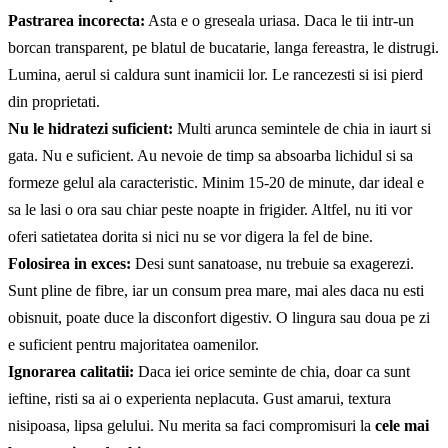
Pastrarea incorecta:
Asta e o greseala uriasa. Daca le tii intr-un
borcan transparent, pe blatul de bucatarie, langa fereastra, le distrugi.
Lumina, aerul si caldura sunt inamicii lor. Le rancezesti si isi pierd
din proprietati.
Nu le hidratezi suficient:
Multi arunca semintele de chia in iaurt si
gata. Nu e suficient. Au nevoie de timp sa absoarba lichidul si sa
formeze gelul ala caracteristic. Minim 15-20 de minute, dar ideal e
sa le lasi o ora sau chiar peste noapte in frigider. Altfel, nu iti vor
oferi satietatea dorita si nici nu se vor digera la fel de bine.
Folosirea in exces:
Desi sunt sanatoase, nu trebuie sa exagerezi.
Sunt pline de fibre, iar un consum prea mare, mai ales daca nu esti
obisnuit, poate duce la disconfort digestiv. O lingura sau doua pe zi
e suficient pentru majoritatea oamenilor.
Ignorarea calitatii:
Daca iei orice seminte de chia, doar ca sunt
ieftine, risti sa ai o experienta neplacuta. Gust amarui, textura
nisipoasa, lipsa gelului. Nu merita sa faci compromisuri la
cele mai