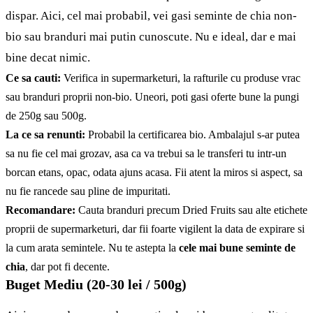
dispar. Aici, cel mai probabil, vei gasi seminte de chia non-
bio sau branduri mai putin cunoscute. Nu e ideal, dar e mai
bine decat nimic.
Ce sa cauti:
Verifica in supermarketuri, la rafturile cu produse vrac
sau branduri proprii non-bio. Uneori, poti gasi oferte bune la pungi
de 250g sau 500g.
La ce sa renunti:
Probabil la certificarea bio. Ambalajul s-ar putea
sa nu fie cel mai grozav, asa ca va trebui sa le transferi tu intr-un
borcan etans, opac, odata ajuns acasa. Fii atent la miros si aspect, sa
nu fie rancede sau pline de impuritati.
Recomandare:
Cauta branduri precum Dried Fruits sau alte etichete
proprii de supermarketuri, dar fii foarte vigilent la data de expirare si
la cum arata semintele. Nu te astepta la
cele mai bune seminte de
chia
, dar pot fi decente.
Buget Mediu (20-30 lei / 500g)