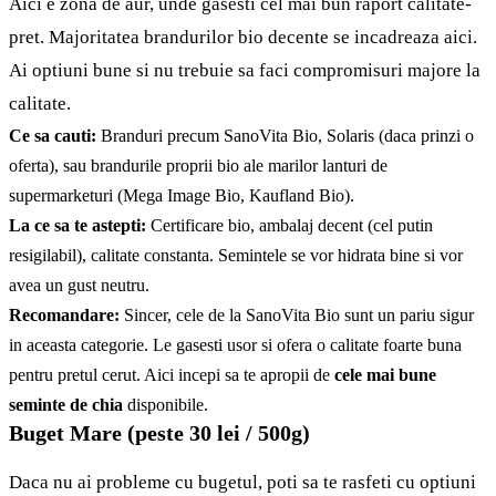
Aici e zona de aur, unde gasesti cel mai bun raport calitate-
pret. Majoritatea brandurilor bio decente se incadreaza aici.
Ai optiuni bune si nu trebuie sa faci compromisuri majore la
calitate.
Ce sa cauti:
Branduri precum SanoVita Bio, Solaris (daca prinzi o
oferta), sau brandurile proprii bio ale marilor lanturi de
supermarketuri (Mega Image Bio, Kaufland Bio).
La ce sa te astepti:
Certificare bio, ambalaj decent (cel putin
resigilabil), calitate constanta. Semintele se vor hidrata bine si vor
avea un gust neutru.
Recomandare:
Sincer, cele de la SanoVita Bio sunt un pariu sigur
in aceasta categorie. Le gasesti usor si ofera o calitate foarte buna
pentru pretul cerut. Aici incepi sa te apropii de
cele mai bune
seminte de chia
disponibile.
Buget Mare (peste 30 lei / 500g)
Daca nu ai probleme cu bugetul, poti sa te rasfeti cu optiuni