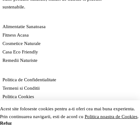
sustenabile.
CATEGORII
Alimentatie Sanatoasa
Fitness Acasa
Cosmetice Naturale
Casa Eco Friendly
Remedii Naturiste
LEGAL
Politica de Confidentialitate
Termeni si Conditii
Politica Cookies
Acest site foloseste cookies pentru a-ti oferi cea mai buna experienta.
NAVIGARE
Acasa
Prin continuarea navigarii, esti de acord cu
Politica noastra de Cookies
.
Refuz
Accept
Contact
Sitemap