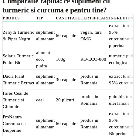
Comparatie rapida: ce supliment cu
turmeric si curcuma e pentru tine?
PRODUS
TIP
CANTITATE
CERTIFICARI
INGREDIEN
extract turmer
Zenyth Turmeric
supliment
vegan, fara
95%
60 capsule
& Piper Negru
alimentar
OMG
curcuminoide
piperina
aliment
Solaris Turmeric
turmeric pudr
eco,
100g
RO-ECO-008
Pudra Bio
ecologica
pudra
Dacia Plant
supliment
produs in
extract turmer
30 capsule
Turmeric Extract
alimentar
Romania
95% curcumi
Fares Ceai de
produs in
ghimbir, turme
Turmeric si
ceai
20 plicuri
Romania
ulei lamaie
Ghimbir
extract turmer
ProNatura
supliment
produs in
95%
Curcuma cu
60 capsule
alimentar
Romania
curcuminoide
Bioperine
Bioperine