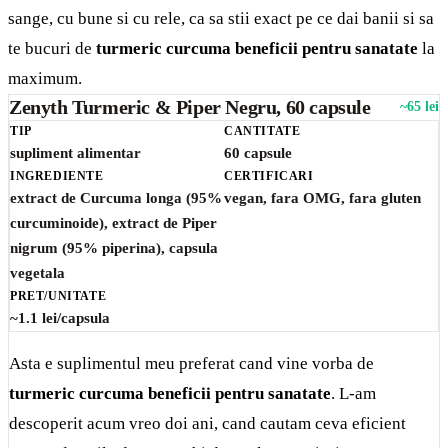
sange, cu bune si cu rele, ca sa stii exact pe ce dai banii si sa
te bucuri de
turmeric curcuma beneficii pentru sanatate
la
maximum.
Zenyth Turmeric & Piper Negru, 60 capsule
~65 lei
TIP
CANTITATE
supliment alimentar
60 capsule
INGREDIENTE
CERTIFICARI
extract de Curcuma longa (95%
vegan, fara OMG, fara gluten
curcuminoide), extract de Piper
nigrum (95% piperina), capsula
vegetala
PRET/UNITATE
~1.1 lei/capsula
Asta e suplimentul meu preferat cand vine vorba de
turmeric curcuma beneficii pentru sanatate
. L-am
descoperit acum vreo doi ani, cand cautam ceva eficient