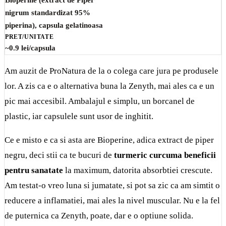
Bioperine (extract de Piper
nigrum standardizat 95%
piperina), capsula gelatinoasa
PRET/UNITATE
~0.9 lei/capsula
Am auzit de ProNatura de la o colega care jura pe produsele
lor. A zis ca e o alternativa buna la Zenyth, mai ales ca e un
pic mai accesibil. Ambalajul e simplu, un borcanel de
plastic, iar capsulele sunt usor de inghitit.
Ce e misto e ca si asta are Bioperine, adica extract de piper
negru, deci stii ca te bucuri de
turmeric curcuma beneficii
pentru sanatate
la maximum, datorita absorbtiei crescute.
Am testat-o vreo luna si jumatate, si pot sa zic ca am simtit o
reducere a inflamatiei, mai ales la nivel muscular. Nu e la fel
de puternica ca Zenyth, poate, dar e o optiune solida.