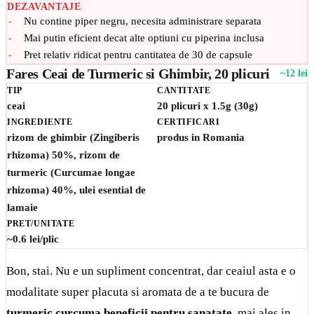
DEZAVANTAJE
Nu contine piper negru, necesita administrare separata
Mai putin eficient decat alte optiuni cu piperina inclusa
Pret relativ ridicat pentru cantitatea de 30 de capsule
Fares Ceai de Turmeric si Ghimbir, 20 plicuri
~12 lei
TIP
CANTITATE
ceai
20 plicuri x 1.5g (30g)
INGREDIENTE
CERTIFICARI
rizom de ghimbir (Zingiberis
produs in Romania
rhizoma) 50%, rizom de
turmeric (Curcumae longae
rhizoma) 40%, ulei esential de
lamaie
PRET/UNITATE
~0.6 lei/plic
Bon, stai. Nu e un supliment concentrat, dar ceaiul asta e o
modalitate super placuta si aromata de a te bucura de
turmeric curcuma beneficii pentru sanatate
, mai ales in