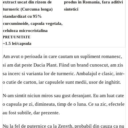
extract uscat din rizom de
produs in Romania, fara aditivi
turmeric (Curcuma longa)
sintetici
standardizat cu 95%
curcuminoide, capsula vegetala,
celuloza microcristalina
PRET/UNITATE
~1.5 lei/capsula
Am avut o perioada in care cautam un supliment romanesc,
si am dat peste Dacia Plant. Fiind un brand cunoscut, am zis
sa incerc si varianta lor de turmeric. Ambalajul e clasic, intr-
o cutie de carton, iar capsulele sunt medii, usor de inghitit.
N-am simtit niciun miros sau gust deranjant. Eu am luat cate
o capsula pe zi, dimineata, timp de o luna. Ce sa zic, efectele
au fost subtile, dar prezente.
Nu la fel de puternice ca la Zenyth, probabil din cauza ca nu