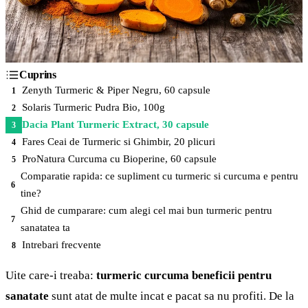
Cuprins
Zenyth Turmeric & Piper Negru, 60 capsule
1
Solaris Turmeric Pudra Bio, 100g
2
Dacia Plant Turmeric Extract, 30 capsule
3
Fares Ceai de Turmeric si Ghimbir, 20 plicuri
4
ProNatura Curcuma cu Bioperine, 60 capsule
5
Comparatie rapida: ce supliment cu turmeric si curcuma e pentru
6
tine?
Ghid de cumparare: cum alegi cel mai bun turmeric pentru
7
sanatatea ta
Intrebari frecvente
8
Uite care-i treaba:
turmeric curcuma beneficii pentru
sanatate
sunt atat de multe incat e pacat sa nu profiti. De la