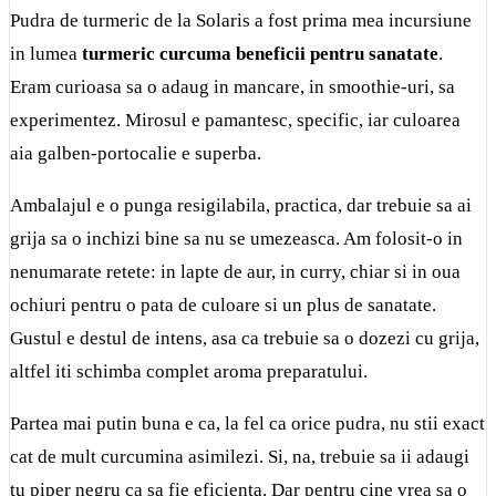
Pudra de turmeric de la Solaris a fost prima mea incursiune
in lumea
turmeric curcuma beneficii pentru sanatate
.
Eram curioasa sa o adaug in mancare, in smoothie-uri, sa
experimentez. Mirosul e pamantesc, specific, iar culoarea
aia galben-portocalie e superba.
Ambalajul e o punga resigilabila, practica, dar trebuie sa ai
grija sa o inchizi bine sa nu se umezeasca. Am folosit-o in
nenumarate retete: in lapte de aur, in curry, chiar si in oua
ochiuri pentru o pata de culoare si un plus de sanatate.
Gustul e destul de intens, asa ca trebuie sa o dozezi cu grija,
altfel iti schimba complet aroma preparatului.
Partea mai putin buna e ca, la fel ca orice pudra, nu stii exact
cat de mult curcumina asimilezi. Si, na, trebuie sa ii adaugi
tu piper negru ca sa fie eficienta. Dar pentru cine vrea sa o