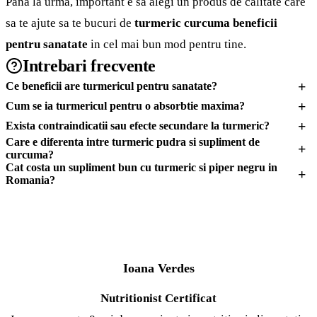
Pana la urma, important e sa alegi un produs de calitate care
sa te ajute sa te bucuri de
turmeric curcuma beneficii
pentru sanatate
in cel mai bun mod pentru tine.
Intrebari frecvente
+
Ce beneficii are turmericul pentru sanatate?
+
Cum se ia turmericul pentru o absorbtie maxima?
+
Exista contraindicatii sau efecte secundare la turmeric?
Care e diferenta intre turmeric pudra si supliment de
+
curcuma?
Cat costa un supliment bun cu turmeric si piper negru in
+
Romania?
IV
Ioana Verdes
Nutritionist Certificat