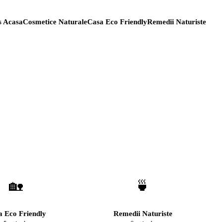
s Acasa
Cosmetice Naturale
Casa Eco Friendly
Remedii Naturiste
🏡
🍵
 Eco Friendly
Remedii Naturiste