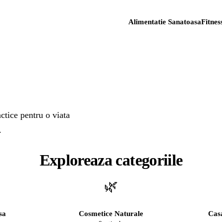
Alimentatie Sanatoasa
Fitnes
ral
ctice pentru o viata
.
Exploreaza categoriile
🌿
sa
Cosmetice Naturale
Casa