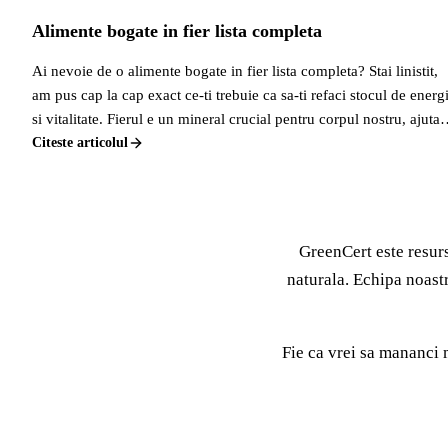
Alimente bogate in fier lista completa
Ai nevoie de o alimente bogate in fier lista completa? Stai linistit,
am pus cap la cap exact ce-ti trebuie ca sa-ti refaci stocul de energ
si vitalitate. Fierul e un mineral crucial pentru corpul nostru, ajuta 
transportul oxigenului si la prevenirea anemiei, o problema destul
Citeste articolul
de comuna, mai ales la femei.
GreenCert este resurs
naturala. Echipa noastr
Fie ca vrei sa mananci m
GreenCert