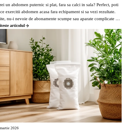
rei un abdomen puternic si plat, fara sa calci in sala? Perfect, poti
ace exercitii abdomen acasa fara echipament si sa vezi rezultate.
ite, nu-i nevoie de abonamente scumpe sau aparate complicate ca
a-ti tonifiezi zona asta.
iteste articolul
EMEDII
CAS
ATURISTE
FRI
 martie 2026