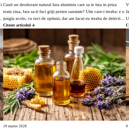
ci
Cauti un deodorant natural fara aluminiu care sa te tina in priza
V
toata ziua, fara sa-ti faci griji pentru sanatate? Uite care-i treaba: e o
f
si
jungla acolo, cu zeci de optiuni, dar am facut eu treaba de detectiv
U
pentru tine si am gasit cateva variante pe bune care merita atentia ta.
Citeste articolul
s
C
ALIMENTATIE
R
Nu e doar despre a evita chimicalele, ci si despre a gasi ceva
SANATOASA
N
eficient.
10 martie 2026
9