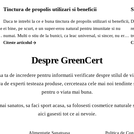
Tinctura de propolis utilizari si beneficii
S
Daca te intrebi la ce e buna tinctura de propolis utilizari si beneficii,
D
ie
ei bine, pe scurt, e un super-erou natural pentru imunitate si nu
r
la
numai. Multi o stiu de la bunici, ca leac universal, si sincer, nu erau
t
departe de adevar.
Citeste articolul
e
C
c
Despre GreenCert
s
a ta de incredere pentru informatii verificate despre stilul de vi
a de experti testeaza produse, cerceteaza cele mai noi tendinte s
pentru o viata mai buna.
ai sanatos, sa faci sport acasa, sa folosesti cosmetice naturale 
aici gasesti tot ce ai nevoie.
CATEGORII
LEGAL
Alimentatie Sanatoasa
Politica de Conf