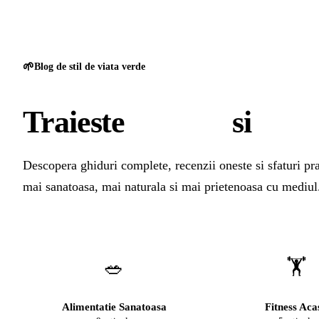
GreenCert
🌱
Blog de stil de viata verde
Traieste
sanatos
si
natu
Descopera ghiduri complete, recenzii oneste si sfaturi pra
mai sanatoasa, mai naturala si mai prietenoasa cu mediul
🥗
🏋️
Alimentatie Sanatoasa
Fitness Aca