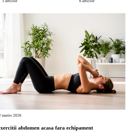
5 articole
6 articole
OSMETICE
FITN
ATURALE
ACA
2 martie 2026
xercitii abdomen acasa fara echipament