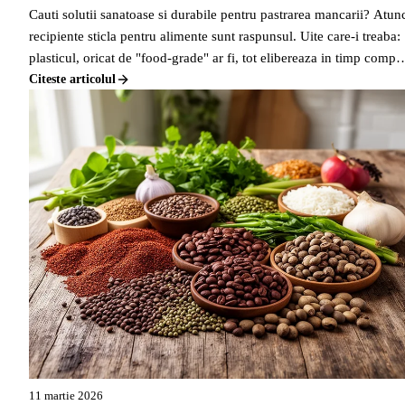
Cauti solutii sanatoase si durabile pentru pastrarea mancarii? Atun
recipiente sticla pentru alimente sunt raspunsul. Uite care-i treaba:
plasticul, oricat de "food-grade" ar fi, tot elibereaza in timp compu
chimici in mancare, mai ales daca e incalzit sau daca alimentele
Citeste articolul
sunt acide. Pe bune, cine vrea asta?
11 martie 2026