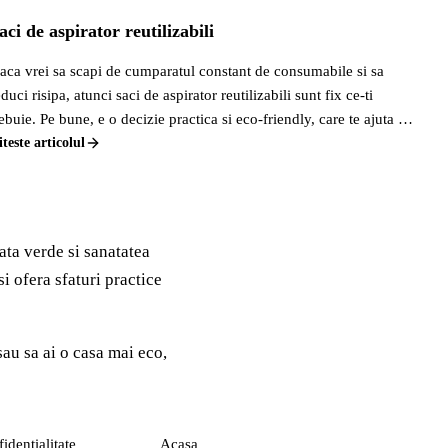
aci de aspirator reutilizabili
aca vrei sa scapi de cumparatul constant de consumabile si sa
educi risipa, atunci saci de aspirator reutilizabili sunt fix ce-ti
rebuie. Pe bune, e o decizie practica si eco-friendly, care te ajuta sa
conomisesti bani pe termen lung si sa contribui la un mediu mai
iteste articolul
urat. Nu mai arunci saci plini de praf la fiecare luna, ci golesti,
peli, si gata, sunt ca noi.
ata verde si sanatatea
i ofera sfaturi practice
sau sa ai o casa mai eco,
NAVIGARE
identialitate
Acasa