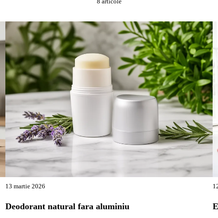
8 articole
CASA ECO
C
FRIENDLY
N
13 martie 2026
1
Deodorant natural fara aluminiu
E