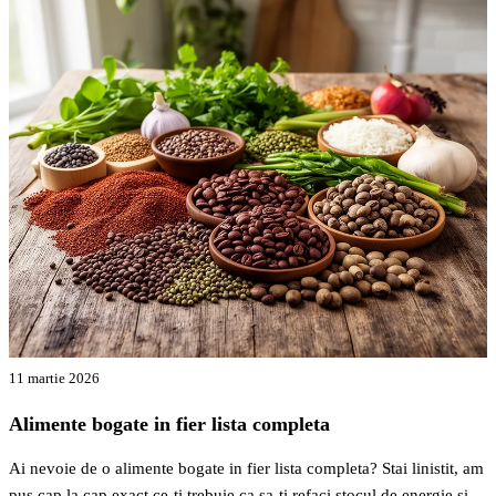
11 martie 2026
Alimente bogate in fier lista completa
Ai nevoie de o alimente bogate in fier lista completa? Stai linistit, am
pus cap la cap exact ce-ti trebuie ca sa-ti refaci stocul de energie si