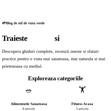
GreenCert
🌱
Blog de stil de viata verde
Traieste
sanatos
si
natural
Descopera ghiduri complete, recenzii oneste si sfaturi
practice pentru o viata mai sanatoasa, mai naturala si mai
prietenoasa cu mediul.
Exploreaza categoriile
🥗
🏋️
Alimentatie Sanatoasa
Fitness Acasa
8 articole
5 articole