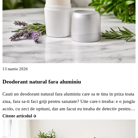
13 martie 2026
Deodorant natural fara aluminiu
Cauti un deodorant natural fara aluminiu care sa te tina in priza toata
ziua, fara sa-ti faci griji pentru sanatate? Uite care-i treaba: e o jungla
acolo, cu zeci de optiuni, dar am facut eu treaba de detectiv pentru
tine si am gasit cateva variante pe bune care merita atentia ta. Nu e
Citeste articolul
F
doar despre a evita chimicalele, ci si despre a gasi ceva eficient.