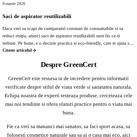
9 martie 2026
Saci de aspirator reutilizabili
Daca vrei sa scapi de cumparatul constant de consumabile si sa
reduci risipa, atunci saci de aspirator reutilizabili sunt fix ce-ti
trebuie. Pe bune, e o decizie practica si eco-friendly, care te ajuta sa
economisesti bani pe termen lung si sa contribui la un mediu mai
Citeste articolul
curat. Nu mai arunci saci plini de praf la fiecare luna, ci golesti,
Despre GreenCert
speli, si gata, sunt ca noi.
GreenCert este resursa ta de incredere pentru informatii
verificate despre stilul de viata verde si sanatatea naturala.
Echipa noastra de experti testeaza produse, cerceteaza cele
mai noi tendinte si ofera sfaturi practice pentru o viata mai
buna.
Fie ca vrei sa mananci mai sanatos, sa faci sport acasa, sa
folosesti cosmetice naturale sau sa ai o casa mai eco, aici