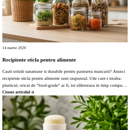
14 martie 2026
Recipiente sticla pentru alimente
Cauti solutii sanatoase si durabile pentru pastrarea mancarii? Atunci
recipiente sticla pentru alimente sunt raspunsul. Uite care-i treaba:
plasticul, oricat de "food-grade" ar fi, tot elibereaza in timp compusi
chimici in mancare, mai ales daca e incalzit sau daca alimentele sunt
Citeste articolul
acide. Pe bune, cine vrea asta?